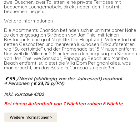
zwei Duschen, zwei Toiletten, eine private Terrasse mit
bequemen Loungemöbeln, direkt neben dem Pool mit
bequemen Liegen.
Weitere Informationen
Die Apartments Chandon befinden sich in unmittelbarer Nähe
zu den angesagten Stränden von Jan Thiel mit feinen
Restaurants und grat Nightlife. Die Hauptstadt Willemstad mit
netten Geschäften und mehreren luxuriösen Einkaufszentren
wie "Suikertuintje" und der Promenade ist 15 Minuten entfernt.
Und weil die Villa nur 2 Minuten von den angesagten Stränden
von Jan Thiel wie Sansibar, Papagayo Beach und Mambo
Beach entfernt ist, bietet die Villa Dom Perignonl alles, was
man braucht, um das Beste in Curaçao zu genießen.
€ 95
/Nacht (abhängig von der Jahreszeit) maximal
4 Personen (
€ 23,75
p/PN)
Inkl. Kurtaxe €102
Bei einem Aufenthalt von 7 Nächten zahlen 6 Nächte.​
Weitere Informationen >