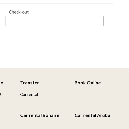
Check-out
po
Transfer
Book Online
2
Car rental
Car rental Bonaire
Car rental Aruba