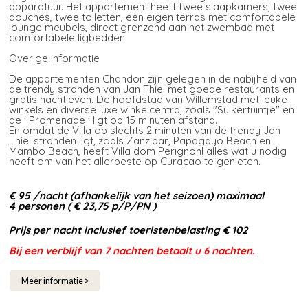
apparatuur. Het appartement heeft twee slaapkamers, twee
douches, twee toiletten, een eigen terras met comfortabele
lounge meubels, direct grenzend aan het zwembad met
comfortabele ligbedden.
Overige informatie
De appartementen Chandon zijn gelegen in de nabijheid van
de trendy stranden van Jan Thiel met goede restaurants en
gratis nachtleven. De hoofdstad van Willemstad met leuke
winkels en diverse luxe winkelcentra, zoals "Suikertuintje" en
de ' Promenade ' ligt op 15 minuten afstand.
En omdat de Villa op slechts 2 minuten van de trendy Jan
Thiel stranden ligt, zoals Zanzibar, Papagayo Beach en
Mambo Beach, heeft Villa dom Perignonl alles wat u nodig
heeft om van het allerbeste op Curaçao te genieten.
€ 95
/nacht (afhankelijk van het seizoen) maximaal
4 personen (
€ 23,75
p/P/PN )
Prijs per nacht inclusief toeristenbelasting € 102
Bij een verblijf van 7 nachten betaalt u 6 nachten.
Meer informatie >