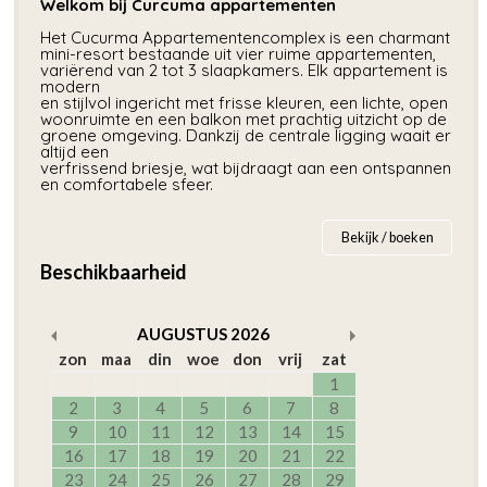
Welkom bij Curcuma appartementen
Het Cucurma Appartementencomplex is een charmant
mini-resort bestaande uit vier ruime appartementen,
variërend van 2 tot 3 slaapkamers. Elk appartement is
modern
en stijlvol ingericht met frisse kleuren, een lichte, open
woonruimte en een balkon met prachtig uitzicht op de
groene omgeving. Dankzij de centrale ligging waait er
altijd een
verfrissend briesje, wat bijdraagt aan een ontspannen
en comfortabele sfeer.
Bekijk / boeken
Beschikbaarheid
AUGUSTUS
2026
zon
maa
din
woe
don
vrij
zat
1
2
3
4
5
6
7
8
9
10
11
12
13
14
15
16
17
18
19
20
21
22
23
24
25
26
27
28
29