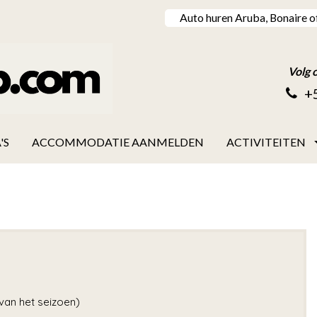
Auto huren Aruba, Bonaire o
Volg 
+
'S
ACCOMMODATIE AANMELDEN
ACTIVITEITEN
 van het seizoen)