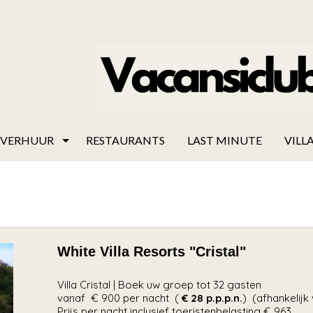
VERHUUR
RESTAURANTS
LAST MINUTE
VILLA
White Villa Resorts "Cristal"
Villa Cristal | Boek uw groep tot 32 gasten
vanaf € 900 per nacht (
€ 28
p.p.p.n.
) (afhankelijk
Prijs per nacht inclusief toeristenbelasting € 963