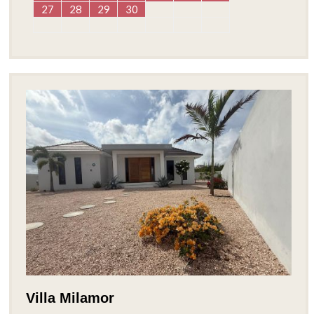
27
28
29
30
Villa Milamor