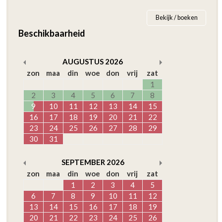
Bekijk / boeken
Beschikbaarheid
AUGUSTUS
2026
zon
maa
din
woe
don
vrij
zat
1
2
3
4
5
6
7
8
9
10
11
12
13
14
15
16
17
18
19
20
21
22
23
24
25
26
27
28
29
30
31
SEPTEMBER
2026
zon
maa
din
woe
don
vrij
zat
1
2
3
4
5
6
7
8
9
10
11
12
13
14
15
16
17
18
19
20
21
22
23
24
25
26