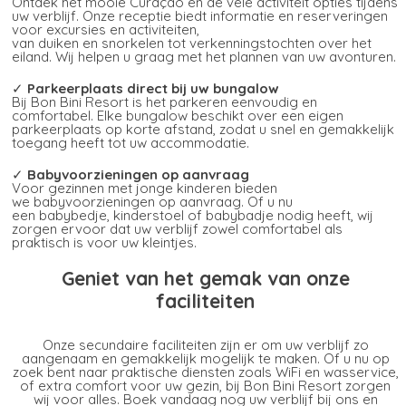
Ontdek het mooie Curaçao en de vele activiteit opties tijdens
uw verblijf. Onze receptie biedt informatie en reserveringen
voor excursies en activiteiten,
van duiken en snorkelen tot verkenningstochten over het
eiland. Wij helpen u graag met het plannen van uw avonturen.
✓
Parkeerplaats direct bij uw bungalow
Bij Bon Bini Resort is het parkeren eenvoudig en
comfortabel. Elke bungalow beschikt over een eigen
parkeerplaats op korte afstand, zodat u snel en gemakkelijk
toegang heeft tot uw accommodatie.
✓
Babyvoorzieningen op aanvraag
Voor gezinnen met jonge kinderen bieden
we babyvoorzieningen op aanvraag. Of u nu
een babybedje, kinderstoel of babybadje nodig heeft, wij
zorgen ervoor dat uw verblijf zowel comfortabel als
praktisch is voor uw kleintjes.
Geniet van het gemak van onze
faciliteiten
Onze secundaire faciliteiten zijn er om uw verblijf zo
aangenaam en gemakkelijk mogelijk te maken. Of u nu op
zoek bent naar praktische diensten zoals WiFi en wasservice,
of extra comfort voor uw gezin, bij Bon Bini Resort zorgen
wij voor alles. Boek vandaag nog uw verblijf bij ons en