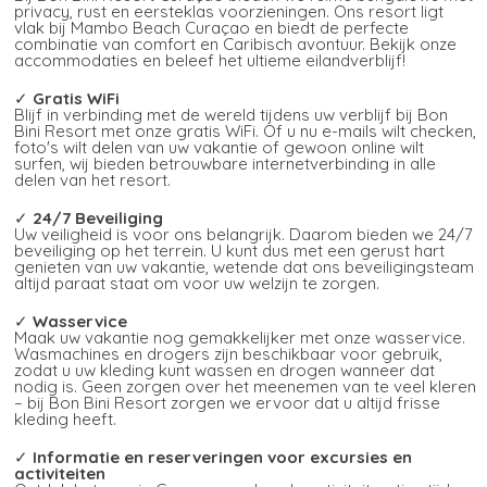
privacy, rust en eersteklas voorzieningen. Ons resort ligt
vlak bij Mambo Beach Curaçao en biedt de perfecte
combinatie van comfort en Caribisch avontuur. Bekijk onze
accommodaties en beleef het ultieme eilandverblijf!
✓
Gratis WiFi
Blijf in verbinding met de wereld tijdens uw verblijf bij Bon
Bini Resort met onze gratis WiFi. Of u nu e-mails wilt checken,
foto's wilt delen van uw vakantie of gewoon online wilt
surfen, wij bieden betrouwbare internetverbinding in alle
delen van het resort.
✓
24/7 Beveiliging
Uw veiligheid is voor ons belangrijk. Daarom bieden we 24/7
beveiliging op het terrein. U kunt dus met een gerust hart
genieten van uw vakantie, wetende dat ons beveiligingsteam
altijd paraat staat om voor uw welzijn te zorgen.
✓
Wasservice
Maak uw vakantie nog gemakkelijker met onze wasservice.
Wasmachines en drogers zijn beschikbaar voor gebruik,
zodat u uw kleding kunt wassen en drogen wanneer dat
nodig is. Geen zorgen over het meenemen van te veel kleren
– bij Bon Bini Resort zorgen we ervoor dat u altijd frisse
kleding heeft.
✓
Informatie en reserveringen voor excursies en
activiteiten