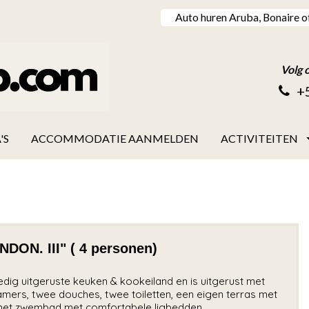
Auto huren Aruba, Bonaire o
Volg 
+
'S
ACCOMMODATIE AANMELDEN
ACTIVITEITEN
N. III" ( 4 personen)
ig uitgeruste keuken & kookeiland en is uitgerust met
mers, twee douches, twee toiletten, een eigen terras met
 het zwembad met comfortabele ligbedden.