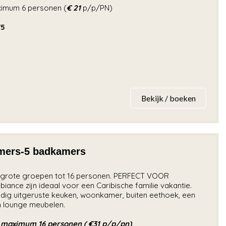
aximum 6 personen (
€ 21
p/p/PN)
75
Bekijk / boeken
amers-5 badkamers
e en grote groepen tot 16 personen. PERFECT VOOR
iance zijn ideaal voor een Caribische familie vakantie.
edig uitgeruste keuken, woonkamer, buiten eethoek, een
n lounge meubelen.
) maximum 16 personen ( €31 p/p/pn)