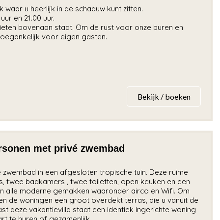
 waar u heerlijk in de schaduw kunt zitten.
ur en 21.00 uur.
nieten bovenaan staat. Om de rust voor onze buren en
oegankelijk voor eigen gasten.
Bekijk / boeken
personen met privé zwembad
 zwembad in een afgesloten tropische tuin. Deze ruime
s, twee badkamers , twee toiletten, open keuken en een
van alle moderne gemakken waaronder airco en Wifi. Om
ben de woningen een groot overdekt terras, die u vanuit de
t deze vakantievilla staat een identiek ingerichte woning
art te huren of gezamenlijk.