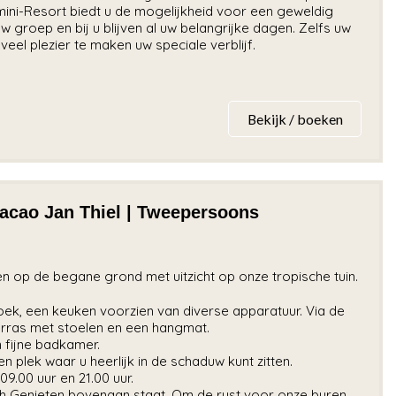
t mini-Resort biedt u de mogelijkheid voor een geweldig
 groep en bij u blijven al uw belangrijke dagen. Zelfs uw
veel plezier te maken uw speciale verblijf.
Bekijk / boeken
acao Jan Thiel | Tweepersoons
 op de begane grond met uitzicht op onze tropische tuin.
ek, een keuken voorzien van diverse apparatuur. Via de
erras met stoelen en een hangmat.
 fijne badkamer.
n plek waar u heerlijk in de schaduw kunt zitten.
9.00 uur en 21.00 uur.
sch Genieten bovenaan staat. Om de rust voor onze buren