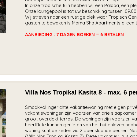
In onze tropische tuin hebben wij een Palapa, een plek
Onze loungepool is tot uw beschikking tussen 09.00 u
Wij streven naar een rustige plek waar Tropisch Ge
gasten te bewaken is Mama Sha Apartments alleen t
AANBIEDING : 7 DAGEN BOEKEN = 6 BETALEN
Villa Nos Tropikal Kasita 8 - max. 6 
Smaakvol ingerichte vakantiewoning met eigen privé
vakantiewoningen zijn voorzien van drie slaapkamer
groot overdekt terras. De woningen zijn voorzien 
heerlijk te kunnen genieten van het buitenleven heb
woning kunt betreden via 2 openslaande deuren. Naas
(Villa Nos Tropikal Kasita 7). Deze vakantievilla is ap